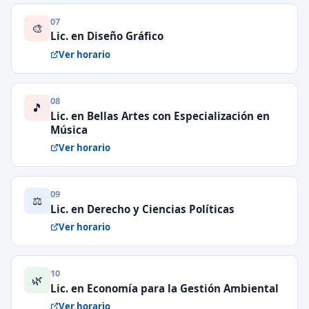
07
🎨
Lic. en Diseño Gráfico
Ver horario
08
🎵
Lic. en Bellas Artes con Especialización en
Música
Ver horario
09
⚖️
Lic. en Derecho y Ciencias Políticas
Ver horario
10
🌿
Lic. en Economía para la Gestión Ambiental
Ver horario