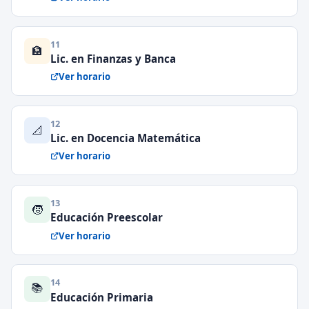
11
🏦
Lic. en Finanzas y Banca
Ver horario
12
📐
Lic. en Docencia Matemática
Ver horario
13
🧒
Educación Preescolar
Ver horario
14
📚
Educación Primaria